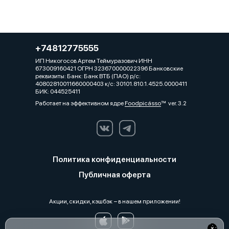
+74812775555
ИП Никогосов Артем Теймуразович ИНН
673009160421 ОГРН 323670000022396 Банковские
реквизиты: Банк: Банк ВТБ (ПАО) р/с:
40802810011660000403 к/с: 30101.810.1.4525.0000411
БИК: 044525411
Работает на эффективном ядре
Foodpicásso
ver. 3.2
Политика конфиденциальности
Публичная оферта
Акции, скидки, кэшбэк − в нашем приложении!