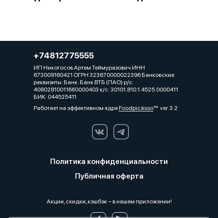
+74812775555
ИП Никогосов Артем Теймуразович ИНН
673009160421 ОГРН 323670000022396 Банковские
реквизиты: Банк: Банк ВТБ (ПАО) р/с:
40802810011660000403 к/с: 30101.810.1.4525.0000411
БИК: 044525411
Работает на эффективном ядре
Foodpicásso
ver. 3.2
Политика конфиденциальности
Публичная оферта
Акции, скидки, кэшбэк − в нашем приложении!