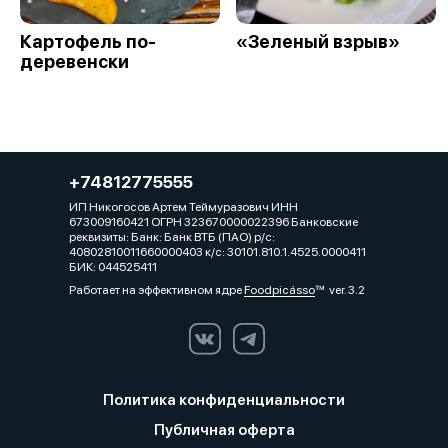
Картофель по-
«Зеленый взрыв»
деревенски
+74812775555
ИП Никогосов Артем Теймуразович ИНН
673009160421 ОГРН 323670000022396 Банковские
реквизиты: Банк: Банк ВТБ (ПАО) р/с:
40802810011660000403 к/с: 30101.810.1.4525.0000411
БИК: 044525411
Работает на эффективном ядре
Foodpicásso
ver. 3.2
Политика конфиденциальности
Публичная оферта