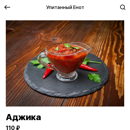
Упитанный Енот
Аджика
110 ₽