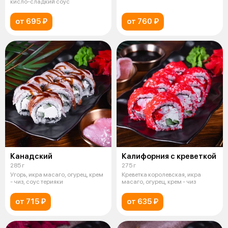
кисло-сладкий соус
от 695 ₽
от 760 ₽
Канадский
Калифорния с креветкой
285 г
275 г
Угорь, икра масаго, огурец, крем
Креветка королевская, икра
- чиз, соус терияки
масаго, огурец, крем - чиз
от 715 ₽
от 635 ₽