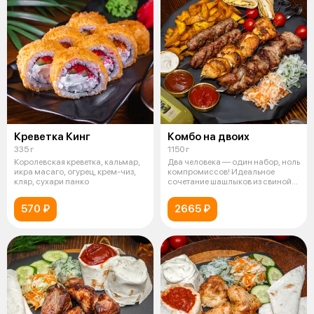
Креветка Кинг
Комбо на двоих
335 г
1150 г
Королевская креветка, кальмар,
Два человека — один набор, ноль
икра масаго, огурец, крем-чиз,
компромиссов! Идеальное
кляр, сухари панко
сочетание шашлыков из свиной
шеи (
570 ₽
2665 ₽