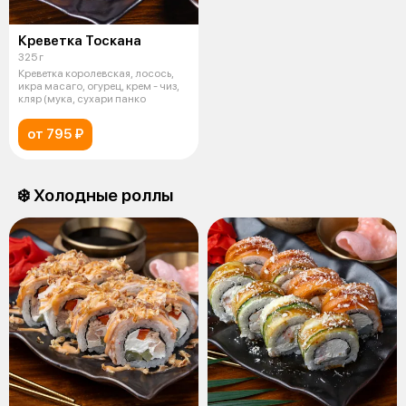
Креветка Тоскана
325 г
Креветка королевская, лосось,
икра масаго, огурец, крем - чиз,
кляр (мука, сухари панко
от 795 ₽
❄️ Холодные роллы