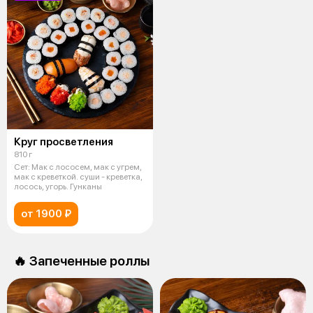
Круг просветления
810 г
Сет: Мак с лососем, мак с угрем,
мак с креветкой. суши - креветка,
лосось, угорь. Гунканы
от 1900 ₽
🔥 Запеченные роллы