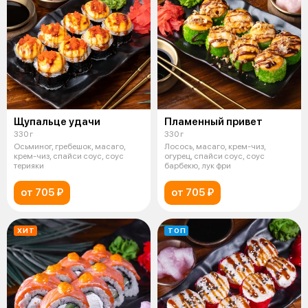
Щупальце удачи
Пламенный привет
330 г
330 г
Осьминог, гребешок, масаго,
Лосось, масаго, крем-чиз,
крем-чиз, спайси соус, соус
огурец, спайси соус, соус
терияки
барбекю, лук фри
от 705 ₽
от 705 ₽
ХИТ
ТОП