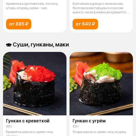
Креветка королевская, лосось,
Копчёная курица с ананасом,
угорь, огурец, крем - чиз
болгарским перцем и соусом
манго-чили в нежном креметто и
плав
от 885 ₽
от 640 ₽
🍣 Суши, гунканы, маки
Гункан с креветкой
Гункан с угрём
65 г
65 г
Креветка,масаго, крем-чиз,
Угорь,масаго, крем-чиз, огурец
огурец