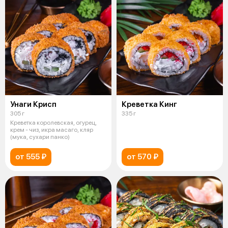
Унаги Крисп
Креветка Кинг
305 г
335 г
Креветка королевская, огурец,
крем - чиз, икра масаго, кляр
(мука, сухари панко)
от 555 ₽
от 570 ₽