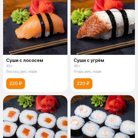
Суши с лососем
Суши с угрём
45 г
45 г
Лосось, рис, нори
Угорь, рис, нори
220 ₽
220 ₽