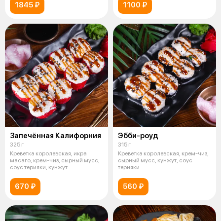
1845 ₽
1100 ₽
Запечённая Калифорния
Эбби-роуд
325 г
315 г
Креветка королевская, икра
Креветка королевская, крем-чиз,
масаго, крем-чиз, сырный мусс,
сырный мусс, кунжут, соус
соус терияки, кунжут
терияки
670 ₽
560 ₽