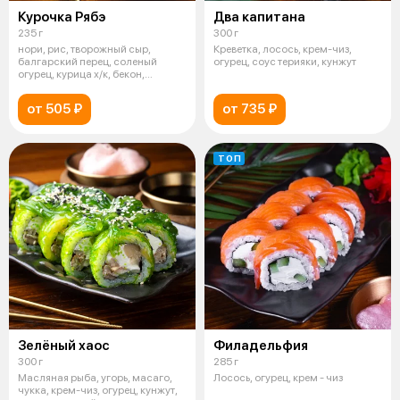
Курочка Рябэ
Два капитана
235 г
300 г
нори, рис, творожный сыр,
Креветка, лосось, крем-чиз,
балгарский перец, соленый
огурец, соус терияки, кунжут
огурец, курица х/к, бекон,
розовый соу
от 505 ₽
от 735 ₽
ТОП
Зелёный хаос
Филадельфия
300 г
285 г
Масляная рыба, угорь, масаго,
Лосось, огурец, крем - чиз
чукка, крем-чиз, огурец, кунжут,