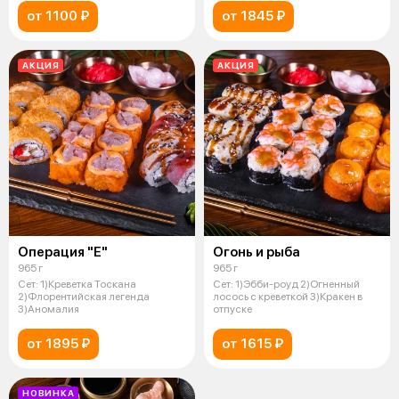
от 1100 ₽
от 1845 ₽
АКЦИЯ
АКЦИЯ
Операция "Е"
Огонь и рыба
965 г
965 г
Сет: 1)Креветка Тоскана
Сет: 1)Эбби-роуд 2)Огненный
2)Флорентийская легенда
лосось с креветкой 3)Кракен в
3)Аномалия
отпуске
от 1895 ₽
от 1615 ₽
НОВИНКА