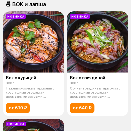
🍜 ВОК и лапша
НОВИНКА
НОВИНКА
Вок с курицей
Вок с говядиной
300 г
300 г
Нежная курочка в гармонии с
Сочная говядина в гармонии с
хрустящими овощами и
хрустящими овощами и
ароматными соусами.
ароматными соусами.
Идеальное блюдо для ц
Идеальное блюдо для
от 610 ₽
от 640 ₽
НОВИНКА