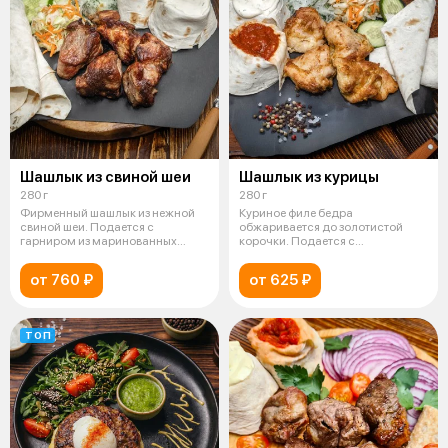
Шашлык из свиной шеи
Шашлык из курицы
280 г
280 г
Фирменный шашлык из нежной
Куриное филе бедра
свиной шеи. Подается с
обжаривается до золотистой
гарниром из маринованных
корочки. Подается с
овощей, лаваше
маринованными овощами, л
от 760 ₽
от 625 ₽
ТОП