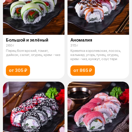
Большой и зелёный
Аномалия
260 г
315 г
Перец болгарский, томат,
Креветка королевская, лосось,
дайкон, салат, огурец, крем - чиз
кальмар, угорь, тунец, огурец,
крем - чиз, кунжут, соус тери
от 305 ₽
от 865 ₽