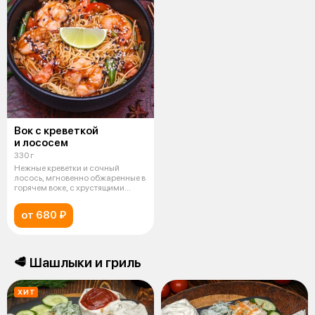
Вок с креветкой
и лососем
330 г
Нежные креветки и сочный
лосось, мгновенно обжаренные в
горячем воке, с хрустящими
овощами
от 680 ₽
🥩 Шашлыки и гриль
ХИТ