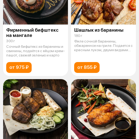
Фирменный бифштекс
Шашлык из баранины
на мангале
180 г
300 г
Филе сочной баранины,
обжаренное на гриле. Подается с
Сочный бифштекс из баранины и
красным луком, двумя видами
свинины, подаётся с яйцом крем-
соуса и
пашот, свежей зеленью и карто
от 975 ₽
от 855 ₽