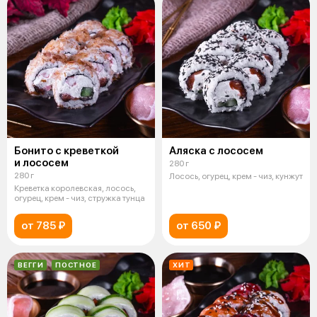
Бонито с креветкой
Аляска с лососем
и лососем
280 г
280 г
Лосось, огурец, крем - чиз, кунжут
Креветка королевская, лосось,
огурец, крем - чиз, стружка тунца
от 785 ₽
от 650 ₽
ВЕГГИ
ПОСТНОЕ
ХИТ