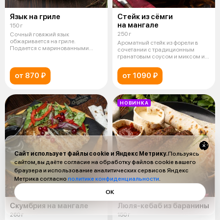
Язык на гриле
Стейк из сёмги
на мангале
150 г
250 г
Сочный говяжий язык
обжаривается на гриле.
Ароматный стейк из форели в
Подается с маринованными
сочетании с традиционным
овощами, лавашем и дву
гранатовым соусом и миксом из
рукколы
от 870 ₽
от 1090 ₽
НОВИНКА
Сайт использует файлы cookie и Яндекс Метрику.
Пользуясь
сайтом, вы даёте согласие на обработку файлов cookie вашего
браузера и использование аналитических сервисов Яндекс
Метрика согласно
политике конфиденциальности
.
ОК
Скумбрия на мангале
Люля-кебаб из баранины
260 г
150 г