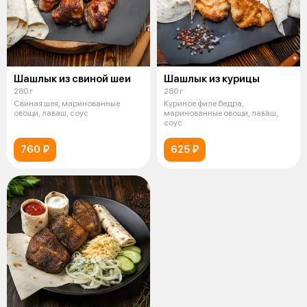
Шашлык из cвинoй шеи
Шашлык из курицы
280 г
280 г
Свиная шея, маринованные
Куриное филе бедра,
овощи, лаваш, соус
маринованные овощи, лаваш,
соус
760 ₽
625 ₽