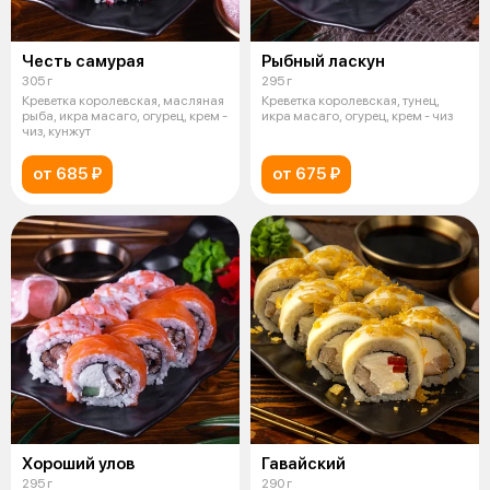
Честь самурая
Рыбный ласкун
305 г
295 г
Креветка королевская, масляная
Креветка королевская, тунец,
рыба, икра масаго, огурец, крем -
икра масаго, огурец, крем - чиз
чиз, кунжут
от 685 ₽
от 675 ₽
Хороший улов
Гавайский
295 г
290 г