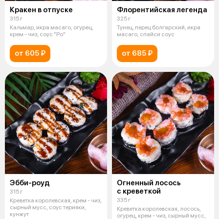
Кракен в отпуске
Флорентийская легенда
315 г
325 г
Кальмар, икра масаго, огурец,
Тунец, перец болгарский, икра
крем - чиз, соус "Ро"
масаго, спайси соус
от 605 ₽
от 685 ₽
Эбби-роуд
Огненный лосось
с креветкой
315 г
335 г
Креветка королевская, крем - чиз,
сырный мусс, соус терияки,
Креветка королевская, лосось,
кунжут
огурец, крем - чиз, сырный мусс,