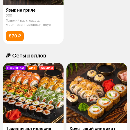
Язык на гриле
300 г
Говяжий язык, лаваш,
маринованные овощи, соус
870 ₽
🎉 Сеты роллов
НОВИНКА
ХИТ
АКЦИЯ
Тяжёлая артиллерия
Хрустящий синдикат