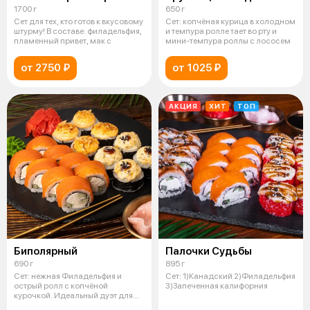
1700 г
650 г
Сет для тех, кто готов к вкусовому
Сет: копчёная курица в холодном
штурму! В составе: филадельфия,
и темпура ролле тает во рту и
пламенный привет, мак с
мини-темпура роллы с лососем
от 2750 ₽
от 1025 ₽
АКЦИЯ
ХИТ
ТОП
Биполярный
Палочки Судьбы
690 г
895 г
Сет: нежная Филадельфия и
Сет: 1)Канадский 2)Филадельфия
острый ролл с копчёной
3)Запеченная калифорния
курочкой. Идеальный дуэт для
тех, кто лю