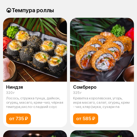
🍘Темпура роллы
Ниндзя
Сомбреро
320 г
325 г
Лосось, стружка тунца, дайкон,
Креветка королевская, угорь,
огурец, масаго, крем-чиз, чёрная
икра масаго, салат, огурец, крем
темпура,кисло-сладкий соус
- чиз, кляр (мука, сухари па
от 735 ₽
от 585 ₽