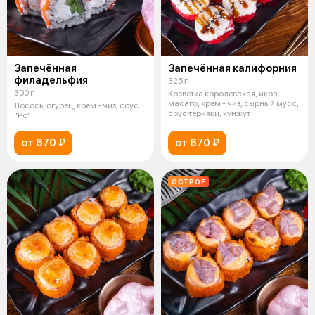
Запечённая
Запечённая калифорния
филадельфия
325 г
300 г
Креветка королевская, икра
масаго, крем - чиз, сырный мусс,
Лосось, огурец, крем - чиз, соус
соус терияки, кунжут
"Ро"
от 670 ₽
от 670 ₽
ОСТРОЕ