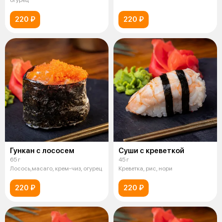
220 ₽
220 ₽
Гункан с лососем
Суши с креветкой
65 г
45 г
Лосось,масаго, крем-чиз, огурец
Креветка, рис, нори
220 ₽
220 ₽