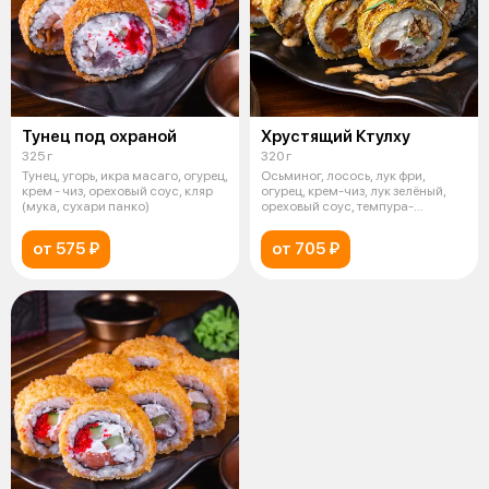
Тунец под охраной
Хрустящий Ктулху
325 г
320 г
Тунец, угорь, икра масаго, огурец,
Осьминог, лосось, лук фри,
крем - чиз, ореховый соус, кляр
огурец, крем-чиз, лук зелёный,
(мука, сухари панко)
ореховый соус, темпура-
панировк
от 575 ₽
от 705 ₽