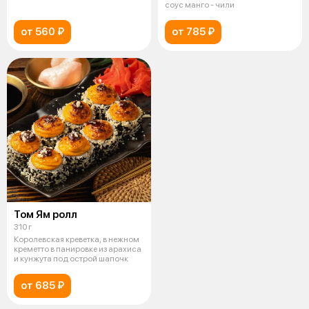
соус манго - чили
от 560 ₽
от 785 ₽
Том Ям ролл
310 г
Королевская креветка, в нежном
креметто в панировке из арахиса
и кунжута под острой шапочк
от 685 ₽