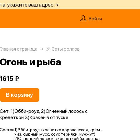
та, укажите ваш адрес →
Войти
Главная страница
🎉 Сеты роллов
Огонь и рыба
1615 ₽
В корзину
Сет: 1)Эбби-роуд 2)Огненный лосось с
креветкой 3)Кракен в отпуске
Состав
1)Эбби-роуд (креветка королевская, крем -
чиз, сырный мусс, соус терияки, кунжут)
2)Огненный лосось с креветкой (креветка