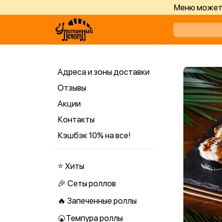
Меню может 
Адреса и зоны доставки
Отзывы
Акции
Контакты
Кэшбэк 10% на все!
⭐ Хиты
🎉 Сеты роллов
🔥 Запеченные роллы
🍘Темпура роллы