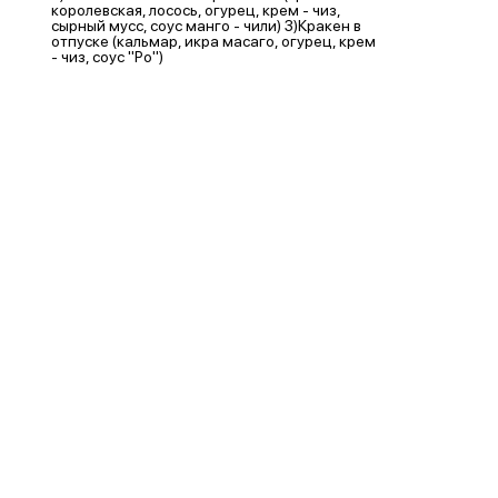
королевская, лосось, огурец, крем - чиз,
сырный мусс, соус манго - чили) 3)Кракен в
отпуске (кальмар, икра масаго, огурец, крем
- чиз, соус "Ро")