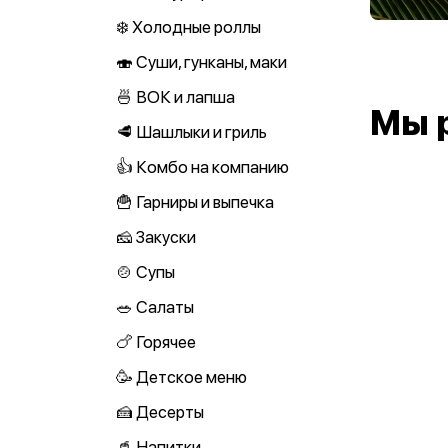
❄️ Холодные роллы
🍣 Суши, гунканы, маки
🍜 ВОК и лапша
Мы 
🥩 Шашлыки и гриль
👍 Комбо на компанию
🍟 Гарниры и выпечка
🧀 Закуски
🍲 Супы
🥗 Салаты
🍗 Горячее
🥳 Детское меню
🍰 Десерты
🥤 Напитки