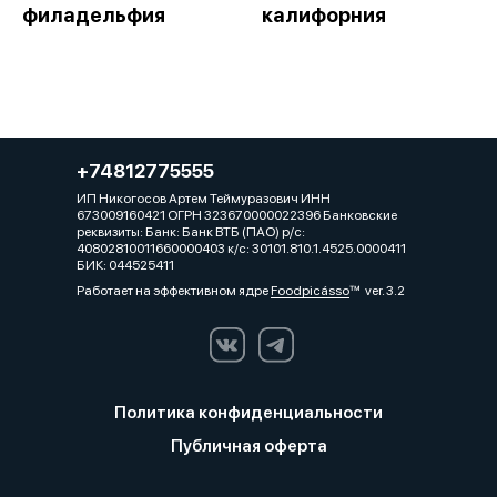
филадельфия
калифорния
+74812775555
ИП Никогосов Артем Теймуразович ИНН
673009160421 ОГРН 323670000022396 Банковские
реквизиты: Банк: Банк ВТБ (ПАО) р/с:
40802810011660000403 к/с: 30101.810.1.4525.0000411
БИК: 044525411
Работает на эффективном ядре
Foodpicásso
ver. 3.2
Политика конфиденциальности
Публичная оферта