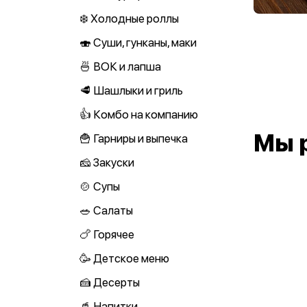
❄️ Холодные роллы
🍣 Суши, гунканы, маки
🍜 ВОК и лапша
🥩 Шашлыки и гриль
👍 Комбо на компанию
Мы 
🍟 Гарниры и выпечка
🧀 Закуски
🍲 Супы
🥗 Салаты
🍗 Горячее
🥳 Детское меню
🍰 Десерты
🥤 Напитки