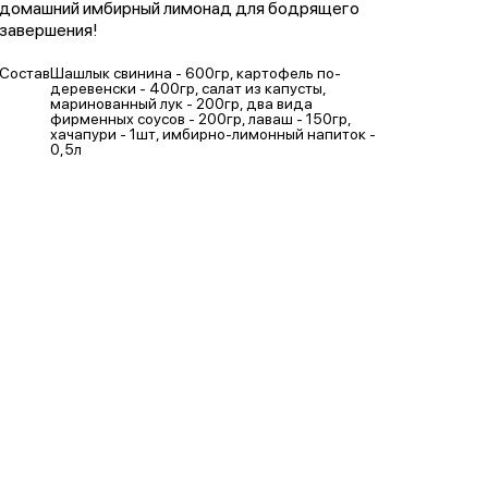
домашний имбирный лимонад для бодрящего
завершения!
Состав
Шашлык свинина - 600гр, картофель по-
деревенски - 400гр, салат из капусты,
маринованный лук - 200гр, два вида
фирменных соусов - 200гр, лаваш - 150гр,
хачапури - 1шт, имбирно-лимонный напиток -
0,5л