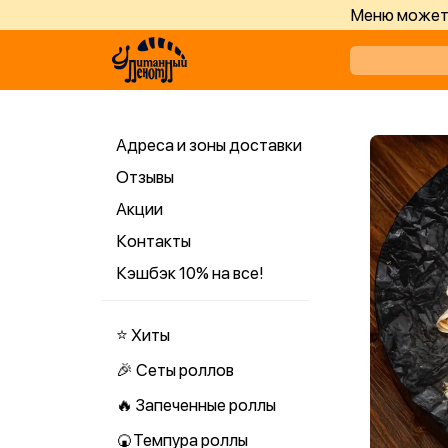
Меню может 
Адреса и зоны доставки
Отзывы
Акции
Контакты
Кэшбэк 10% на все!
⭐ Хиты
🎉 Сеты роллов
🔥 Запеченные роллы
🍘Темпура роллы