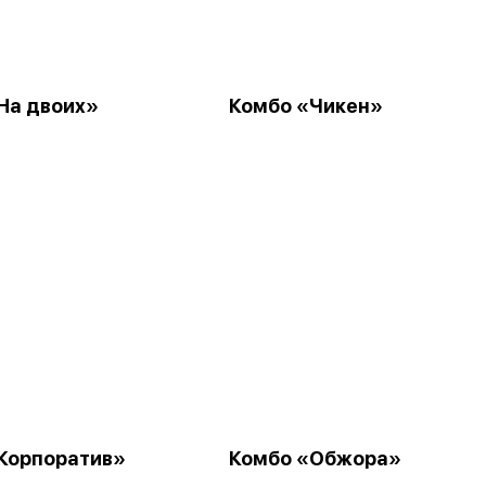
На двоих»
Комбо «Чикен»
Корпоратив»
Комбо «Обжора»