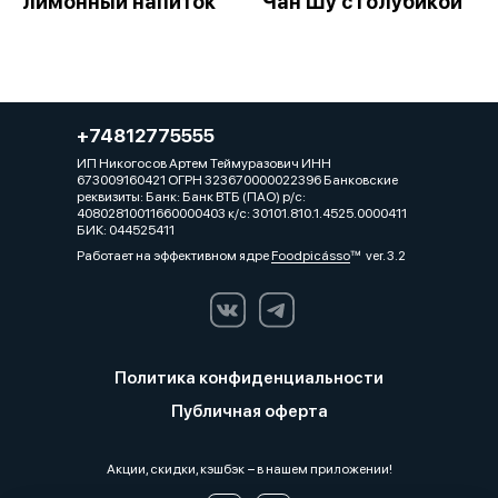
лимонный напиток
Чан Шу с голубикой
+74812775555
ИП Никогосов Артем Теймуразович ИНН
673009160421 ОГРН 323670000022396 Банковские
реквизиты: Банк: Банк ВТБ (ПАО) р/с:
40802810011660000403 к/с: 30101.810.1.4525.0000411
БИК: 044525411
Работает на эффективном ядре
Foodpicásso
ver. 3.2
Политика конфиденциальности
Публичная оферта
Акции, скидки, кэшбэк − в нашем приложении!